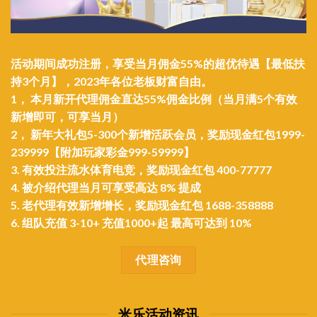
活动期间成功注册，享受当月佣金55%的超优待遇【最低扶
持3个月】，2023年各位老板财富自由。
1， 本月新开代理佣金直达55%佣金比例（当月满5个有效
新增即可，可享当月）
2， 新年大礼包5-300个新增活跃会员，奖励现金红包1999-
239999【附加玩家彩金999-59999】
3. 有效投注流水体育电竞，奖励现金红包 400-77777
4. 被介绍代理当月可享受高达 8% 提成
5. 老代理有效新增增长，奖励现金红包 1688-358888
6. 组队充值 3-10+ 充值1000+起 最高可达到 10%
代理咨询
米乐活动资讯