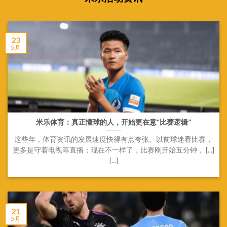
23
5 月
米乐体育：真正懂球的人，开始更在意“比赛逻辑”
这些年，体育资讯的发展速度快得有点夸张。以前球迷看比赛，
更多是守着电视等直播；现在不一样了，比赛刚开始五分钟， [...]
[...]
21
5 月