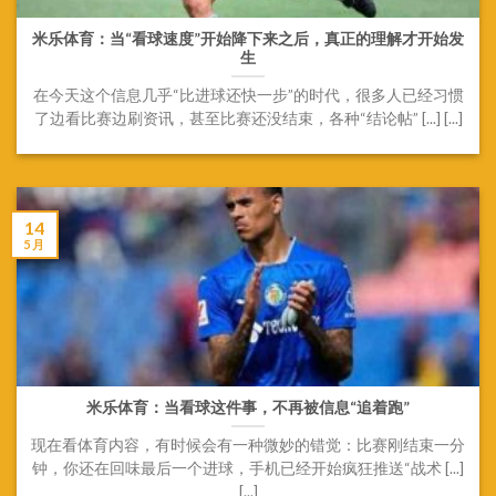
米乐体育：当“看球速度”开始降下来之后，真正的理解才开始发
生
在今天这个信息几乎“比进球还快一步”的时代，很多人已经习惯
了边看比赛边刷资讯，甚至比赛还没结束，各种“结论帖” [...] [...]
14
5 月
米乐体育：当看球这件事，不再被信息“追着跑”
现在看体育内容，有时候会有一种微妙的错觉：比赛刚结束一分
钟，你还在回味最后一个进球，手机已经开始疯狂推送“战术 [...]
[...]