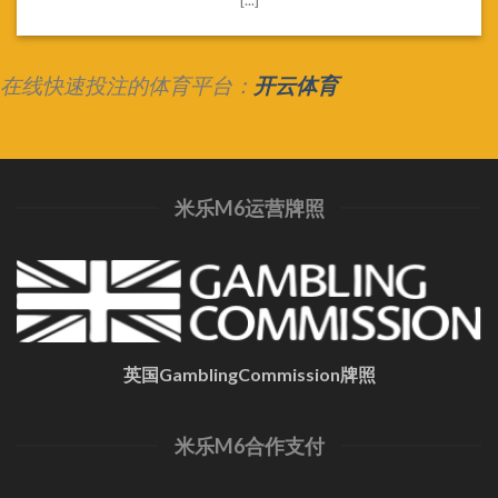
[...]
在线快速投注的体育平台：
开云体育
米乐M6运营牌照
英国GamblingCommission牌照
米乐M6合作支付