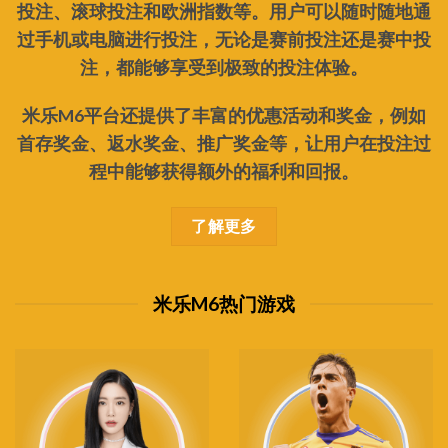
投注、滚球投注和欧洲指数等。用户可以随时随地通
过手机或电脑进行投注，无论是赛前投注还是赛中投
注，都能够享受到极致的投注体验。
米乐M6平台还提供了丰富的优惠活动和奖金，例如
首存奖金、返水奖金、推广奖金等，让用户在投注过
程中能够获得额外的福利和回报。
了解更多
米乐M6热门游戏