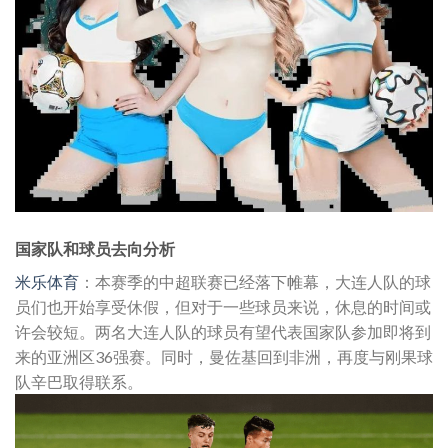
国家队和球员去向分析
米乐体育
：本赛季的中超联赛已经落下帷幕，大连人队的球
员们也开始享受休假，但对于一些球员来说，休息的时间或
许会较短。两名大连人队的球员有望代表国家队参加即将到
来的亚洲区36强赛。同时，曼佐基回到非洲，再度与刚果球
队辛巴取得联系。