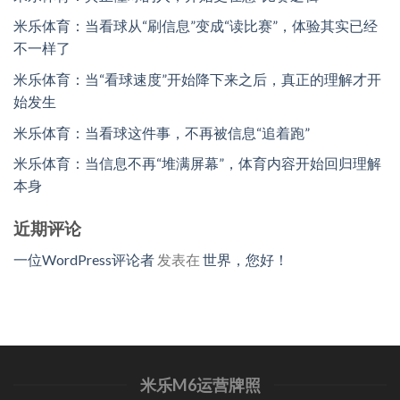
米乐体育：当看球从“刷信息”变成“读比赛”，体验其实已经
不一样了
米乐体育：当“看球速度”开始降下来之后，真正的理解才开
始发生
米乐体育：当看球这件事，不再被信息“追着跑”
米乐体育：当信息不再“堆满屏幕”，体育内容开始回归理解
本身
近期评论
一位WordPress评论者
发表在
世界，您好！
米乐M6运营牌照