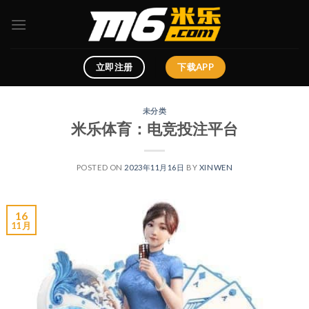
Skip
to
content
下载APP
立即注册
未分类
米乐体育：电竞投注平台
POSTED ON
2023年11月16日
BY
XINWEN
16
11 月