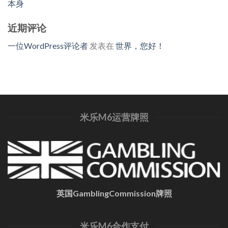
本身
近期评论
一位WordPress评论者
发表在
世界，您好！
米乐M6运营牌照
英国GamblingCommission牌照
米乐M6合作支付