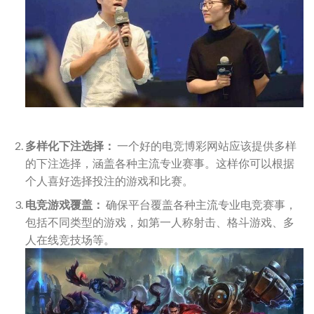
多样化下注选择：
一个好的电竞博彩网站应该提供多样
的下注选择，涵盖各种主流专业赛事。这样你可以根据
个人喜好选择投注的游戏和比赛。
电竞游戏覆盖：
确保平台覆盖各种主流专业电竞赛事，
包括不同类型的游戏，如第一人称射击、格斗游戏、多
人在线竞技场等。