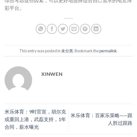
综合考虑这些因素，可以更好地选择适合自己需求的电竞博
彩平台。
This entry was posted in
未分类
. Bookmark the
permalink
.
XINWEN
米乐体育：9时官宣，胡尔克
米乐体育：百家乐策略——跟
或重回上港，武磊支持，1年
人胜过跟路
合同，薪水曝光