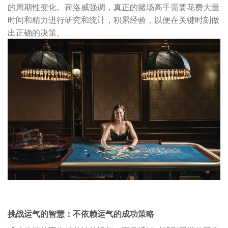
的周期性变化。荷洛威强调，真正的赌场高手需要花费大量
时间和精力进行研究和统计，积累经验，以便在关键时刻做
出正确的决策。
挑战运气的智慧：不依赖运气的成功策略