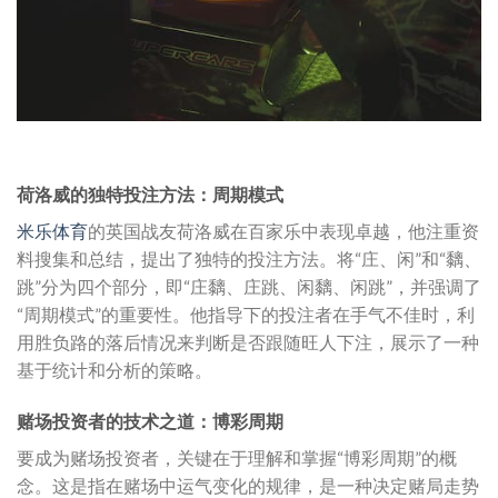
荷洛威的独特投注方法：周期模式
米乐体育
的英国战友荷洛威在百家乐中表现卓越，他注重资
料搜集和总结，提出了独特的投注方法。将“庄、闲”和“黐、
跳”分为四个部分，即“庄黐、庄跳、闲黐、闲跳”，并强调了
“周期模式”的重要性。他指导下的投注者在手气不佳时，利
用胜负路的落后情况来判断是否跟随旺人下注，展示了一种
基于统计和分析的策略。
赌场投资者的技术之道：博彩周期
要成为赌场投资者，关键在于理解和掌握“博彩周期”的概
念。这是指在赌场中运气变化的规律，是一种决定赌局走势