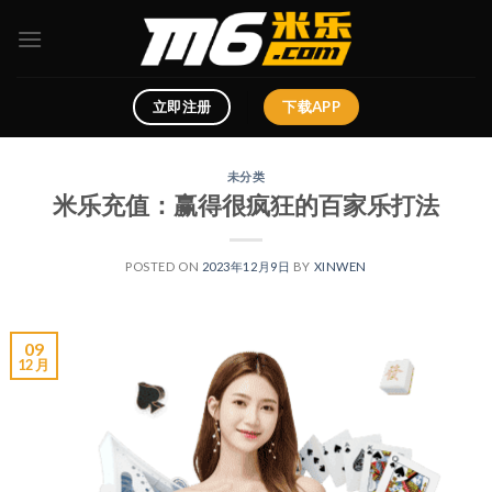
Skip
to
content
下载APP
立即注册
未分类
米乐充值：赢得很疯狂的百家乐打法
POSTED ON
2023年12月9日
BY
XINWEN
09
12 月