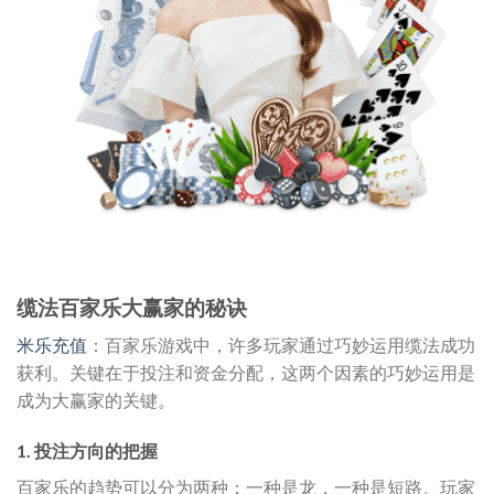
缆法百家乐大赢家的秘诀
米乐充值
：百家乐游戏中，许多玩家通过巧妙运用缆法成功
获利。关键在于投注和资金分配，这两个因素的巧妙运用是
成为大赢家的关键。
1. 投注方向的把握
百家乐的趋势可以分为两种：一种是龙，一种是短路。玩家