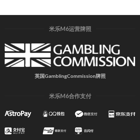
米乐M6运营牌照
英国GamblingCommission牌照
米乐M6合作支付