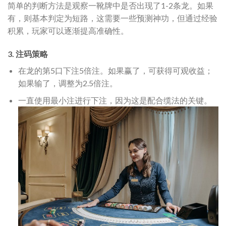
简单的判断方法是观察一靴牌中是否出现了1-2条龙。如果
有，则基本判定为短路，这需要一些预测神功，但通过经验
积累，玩家可以逐渐提高准确性。
3. 注码策略
在龙的第5口下注5倍注。如果赢了，可获得可观收益；
如果输了，调整为2.5倍注。
一直使用最小注进行下注，因为这是配合缆法的关键。