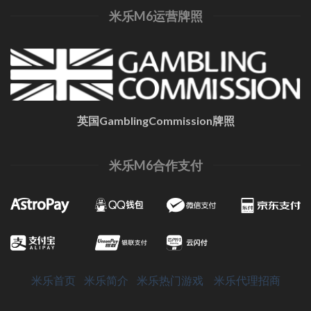
米乐M6运营牌照
英国GamblingCommission牌照
米乐M6合作支付
米乐首页
米乐简介
米乐热门游戏
米乐代理招商