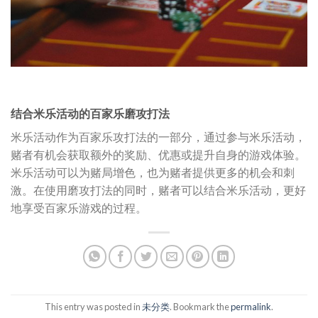
结合米乐活动的百家乐磨攻打法
米乐活动作为百家乐攻打法的一部分，通过参与米乐活动，
赌者有机会获取额外的奖励、优惠或提升自身的游戏体验。
米乐活动可以为赌局增色，也为赌者提供更多的机会和刺
激。在使用磨攻打法的同时，赌者可以结合米乐活动，更好
地享受百家乐游戏的过程。
This entry was posted in
未分类
. Bookmark the
permalink
.