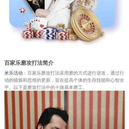
百家乐磨攻打法简介
米乐活动
：百家乐磨攻打法采用磨的方式进行进攻，通过行
动的锻炼和思维的更新，旨在提高个体的生存技能和心智水
平。以下是磨攻打法中的十路基本磨工。