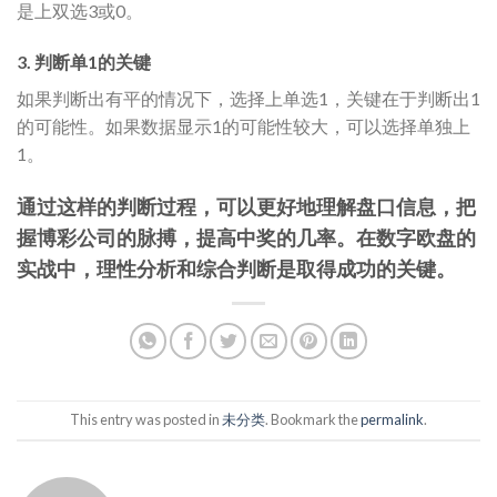
是上双选3或0。
3. 判断单1的关键
如果判断出有平的情况下，选择上单选1，关键在于判断出1
的可能性。如果数据显示1的可能性较大，可以选择单独上
1。
通过这样的判断过程，可以更好地理解盘口信息，把
握博彩公司的脉搏，提高中奖的几率。在数字欧盘的
实战中，理性分析和综合判断是取得成功的关键。
This entry was posted in
未分类
. Bookmark the
permalink
.