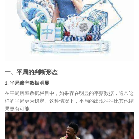
一、平局的判断形态
1. 平局赔率数据明显
在平局赔率数据栏目中，如果存在明显的平赔数据，通常这
样的平局更为稳定。这种情况下，平局的出现往往比其他结
果更有可能。