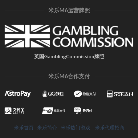
米乐M6运营牌照
英国GamblingCommission牌照
米乐M6合作支付
米乐首页
米乐简介
米乐热门游戏
米乐代理招商