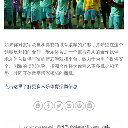
如果你对数字欧盘和博彩领域有浓厚的兴趣，并希望在这个
领域展开招商合作，米乐体育是一个值得考虑的合作伙伴。
米乐体育提供丰富的博彩游戏和平台，致力于为用户提供安
全、刺激的博彩体验。招商合作将为你带来更多机会和优
势，共同开创数字博彩领域的商机。
点击这里了解更多米乐体育招商信息
This entry was posted in
未分类
. Bookmark the
permalink
.