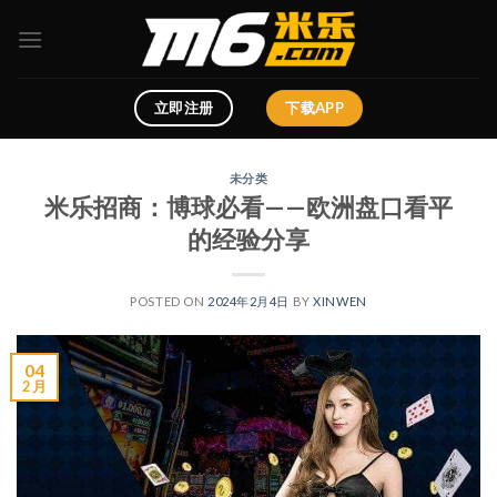
Skip
to
content
下载APP
立即注册
未分类
米乐招商：博球必看——欧洲盘口看平
的经验分享
POSTED ON
2024年2月4日
BY
XINWEN
04
2 月