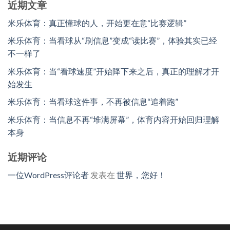
近期文章
米乐体育：真正懂球的人，开始更在意“比赛逻辑”
米乐体育：当看球从“刷信息”变成“读比赛”，体验其实已经
不一样了
米乐体育：当“看球速度”开始降下来之后，真正的理解才开
始发生
米乐体育：当看球这件事，不再被信息“追着跑”
米乐体育：当信息不再“堆满屏幕”，体育内容开始回归理解
本身
近期评论
一位WordPress评论者
发表在
世界，您好！