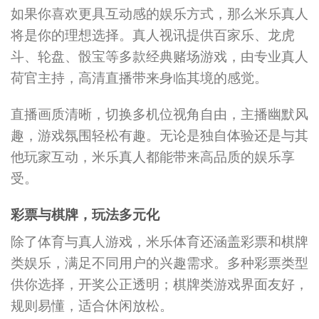
如果你喜欢更具互动感的娱乐方式，那么米乐真人
将是你的理想选择。真人视讯提供百家乐、龙虎
斗、轮盘、骰宝等多款经典赌场游戏，由专业真人
荷官主持，高清直播带来身临其境的感觉。
直播画质清晰，切换多机位视角自由，主播幽默风
趣，游戏氛围轻松有趣。无论是独自体验还是与其
他玩家互动，米乐真人都能带来高品质的娱乐享
受。
彩票与棋牌，玩法多元化
除了体育与真人游戏，米乐体育还涵盖彩票和棋牌
类娱乐，满足不同用户的兴趣需求。多种彩票类型
供你选择，开奖公正透明；棋牌类游戏界面友好，
规则易懂，适合休闲放松。