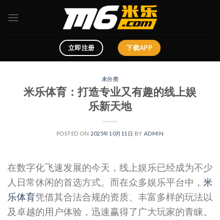
Skip
to
content
下载APP
立即注册
未分类
米乐体育：打造专业又有趣的线上娱
乐新天地
POSTED ON
2025年10月11日
BY
ADMIN
在数字化飞速发展的今天，线上娱乐已经成为不少
人日常休闲的首选方式。而在众多娱乐平台中，
米
乐体育
凭借其合法合规的资质、丰富多样的玩法以
及卓越的用户体验，迅速赢得了广大玩家的青睐。