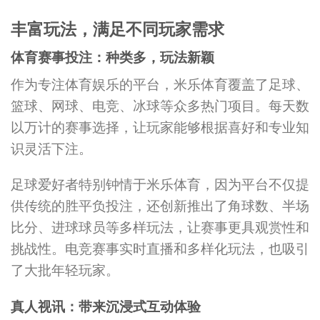
丰富玩法，满足不同玩家需求
体育赛事投注：种类多，玩法新颖
作为专注体育娱乐的平台，米乐体育覆盖了足球、
篮球、网球、电竞、冰球等众多热门项目。每天数
以万计的赛事选择，让玩家能够根据喜好和专业知
识灵活下注。
足球爱好者特别钟情于米乐体育，因为平台不仅提
供传统的胜平负投注，还创新推出了角球数、半场
比分、进球球员等多样玩法，让赛事更具观赏性和
挑战性。电竞赛事实时直播和多样化玩法，也吸引
了大批年轻玩家。
真人视讯：带来沉浸式互动体验