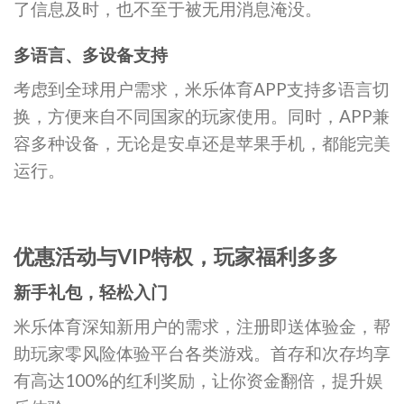
了信息及时，也不至于被无用消息淹没。
多语言、多设备支持
考虑到全球用户需求，米乐体育APP支持多语言切
换，方便来自不同国家的玩家使用。同时，APP兼
容多种设备，无论是安卓还是苹果手机，都能完美
运行。
优惠活动与VIP特权，玩家福利多多
新手礼包，轻松入门
米乐体育深知新用户的需求，注册即送体验金，帮
助玩家零风险体验平台各类游戏。首存和次存均享
有高达100%的红利奖励，让你资金翻倍，提升娱