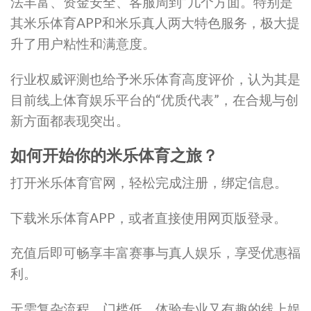
法丰富、资金安全、客服周到”几个方面。特别是
其米乐体育APP和米乐真人两大特色服务，极大提
升了用户粘性和满意度。
行业权威评测也给予米乐体育高度评价，认为其是
目前线上体育娱乐平台的“优质代表”，在合规与创
新方面都表现突出。
如何开始你的米乐体育之旅？
打开米乐体育官网，轻松完成注册，绑定信息。
下载米乐体育APP，或者直接使用网页版登录。
充值后即可畅享丰富赛事与真人娱乐，享受优惠福
利。
无需复杂流程，门槛低，体验专业又有趣的线上娱