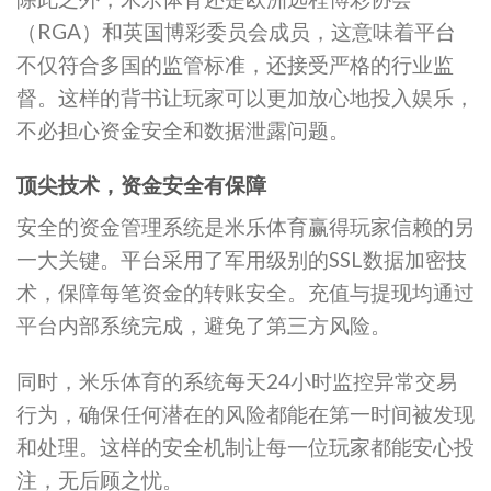
（RGA）和英国博彩委员会成员，这意味着平台
不仅符合多国的监管标准，还接受严格的行业监
督。这样的背书让玩家可以更加放心地投入娱乐，
不必担心资金安全和数据泄露问题。
顶尖技术，资金安全有保障
安全的资金管理系统是米乐体育赢得玩家信赖的另
一大关键。平台采用了军用级别的SSL数据加密技
术，保障每笔资金的转账安全。充值与提现均通过
平台内部系统完成，避免了第三方风险。
同时，米乐体育的系统每天24小时监控异常交易
行为，确保任何潜在的风险都能在第一时间被发现
和处理。这样的安全机制让每一位玩家都能安心投
注，无后顾之忧。