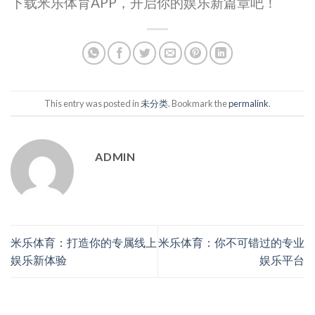
下载米乐体育APP，开启你的娱乐新篇章吧！
This entry was posted in
未分类
. Bookmark the
permalink
.
ADMIN
米乐体育：打造你的专属线上
米乐体育：你不可错过的专业
娱乐新体验
娱乐平台