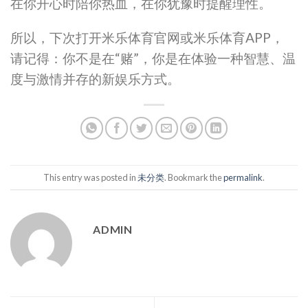
在你开心时陪你热血，在你犹豫时提醒理性。
所以，下次打开米乐体育官网或米乐体育APP，
请记得：你不是在“赌”，你是在体验一种智慧、温
度与激情并存的新娱乐方式。
This entry was posted in
未分类
. Bookmark the
permalink
.
ADMIN