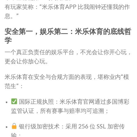
有玩家笑称：“米乐体育APP 比我闹钟还懂我的作
息。”
安全第一，娱乐第二：米乐体育的底线哲
学
一个真正负责任的娱乐平台，不光会让你开心玩，
更会让你放心玩。
米乐体育在安全与合规方面的表现，堪称业内“模
范生”：
国际正规执照：米乐体育官网通过多国博彩
监管认证，所有赛事与赔率均可追溯；
银行级加密技术：采用 256 位 SSL 加密传
输；