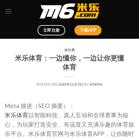
Skip
to
content
下载APP
立即注册
未分类
米乐体育：一边懂你，一边让你更懂
体育
POSTED ON
2025年11月3日
BY
ADMIN
Meta 描述（SEO 摘要）：
米乐体育
以智能科技、真人互动和全球赛事为核
心，为玩家打造安全、有温度又充满乐趣的体育娱
乐平台。米乐体育官网与米乐体育APP，让你随时