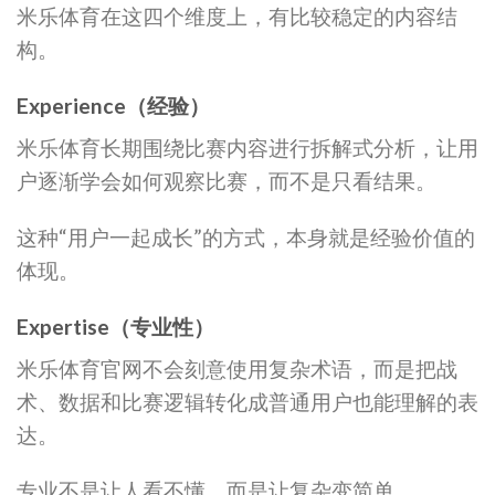
米乐体育在这四个维度上，有比较稳定的内容结
构。
Experience（经验）
米乐体育长期围绕比赛内容进行拆解式分析，让用
户逐渐学会如何观察比赛，而不是只看结果。
这种“用户一起成长”的方式，本身就是经验价值的
体现。
Expertise（专业性）
米乐体育官网不会刻意使用复杂术语，而是把战
术、数据和比赛逻辑转化成普通用户也能理解的表
达。
专业不是让人看不懂，而是让复杂变简单。