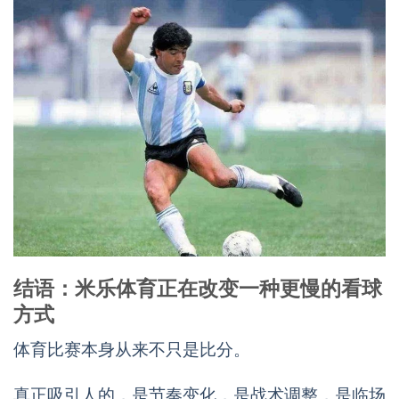
结语：米乐体育正在改变一种更慢的看球
方式
体育比赛本身从来不只是比分。
真正吸引人的，是节奏变化，是战术调整，是临场