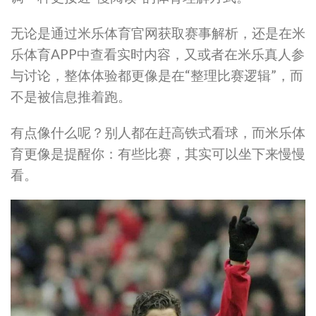
无论是通过米乐体育官网获取赛事解析，还是在米
乐体育APP中查看实时内容，又或者在米乐真人参
与讨论，整体体验都更像是在“整理比赛逻辑”，而
不是被信息推着跑。
有点像什么呢？别人都在赶高铁式看球，而米乐体
育更像是提醒你：有些比赛，其实可以坐下来慢慢
看。