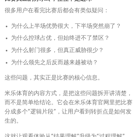
很多用户在看完比赛后都会有类似疑问：
为什么上半场优势很大，下半场突然崩了？
为什么控球占优，但始终进不了禁区？
为什么射门很多，但真正威胁很少？
为什么领先之后反而越来越被动？
这些问题，其实正是比赛的核心信息。
米乐体育的内容方式，是把这些问题拆开讲清楚，
而不是简单给结论。它会在米乐体育官网里把比赛
分成多个“逻辑片段”，让用户看到转折点是如何发
生的。
这就让观看体验从“结果理解”升级为“过程理解”。