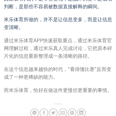
判断，是那些不容易被数据直接解释的瞬间。
米乐体育所做的，并不是让信息变多，而是让信息
变清晰。
通过米乐体育APP快速获取重点，通过米乐体育官
网理解过程，通过米乐真人完成讨论，它把原本碎
片化的信息重新整理成一条清晰的路径。
在这个信息越来越快的时代，“看得懂比赛”反而变
成了一种更稀缺的能力。
而米乐体育，恰好在做这件更慢但更重要的事情。