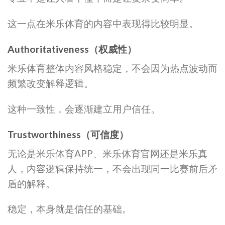
这一点在米乐体育的内容中表现得比较明显。
Authoritativeness（权威性）
米乐体育整体内容风格稳定，不会因为热点波动而
频繁改变解释逻辑。
这种一致性，会逐渐建立用户信任。
Trustworthiness（可信度）
无论是米乐体育APP、米乐体育官网还是米乐真
人，内容逻辑保持统一，不会出现同一比赛前后矛
盾的解释。
稳定，本身就是信任的基础。