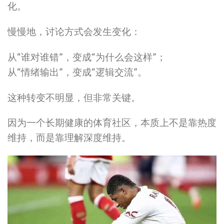
化。
慢慢地，讨论方式会发生变化：
从“谁对谁错”，变成“为什么会这样”；
从“情绪输出”，变成“逻辑交流”。
这种转变不明显，但非常关键。
因为一个长期健康的体育社区，本质上不是靠热度
维持，而是靠理解深度维持。