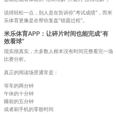
说得轻松一点，别人是在告诉你“考试成绩”，而米
乐体育更像是在帮你复盘“错题过程”。
米乐体育APP：让碎片时间也能完成“有
效看球”
现实很真实，大多数人根本没有时间完整看完一场
比赛分析。
真正的阅读场景通常是：
等车的两分钟
午休的十分钟
睡前的五分钟
或者刷手机的零散时间