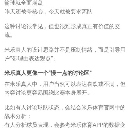
输球就全面崩盘
昨天还被夸核心，今天就被要求离队
这种讨论很常见，但也很难形成真正有价值的交
流。
米乐真人的设计思路并不是压制情绪，而是引导用
户“带理由表达观点”。
米乐真人更像一个“慢一点的讨论区”
在米乐真人中，用户当然可以表达喜欢或不满，但
内容讨论更容易围绕比赛本身展开。
比如有人讨论球队状态，会结合米乐体育官网中的
战术分析；
有人分析球员表现，会参考米乐体育APP的数据变